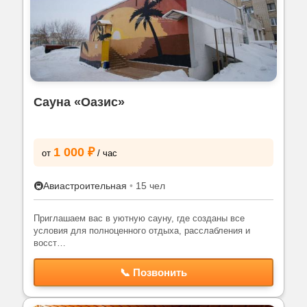
Сауна «Оазис»
1 000 ₽
от
/ час
🚇
Авиастроительная
•
15 чел
Приглашаем вас в уютную сауну, где созданы все
условия для полноценного отдыха, расслабления и
восст…
📞 Позвонить